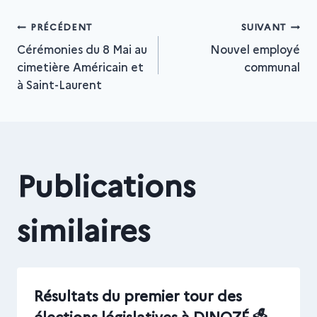
Navigation
PRÉCÉDENT
SUIVANT
Cérémonies du 8 Mai au
Nouvel employé
cimetière Américain et
communal
de
à Saint-Laurent
l’article
Publications
similaires
Résultats du premier tour des
élections législatives à DINOZÉ 🗳