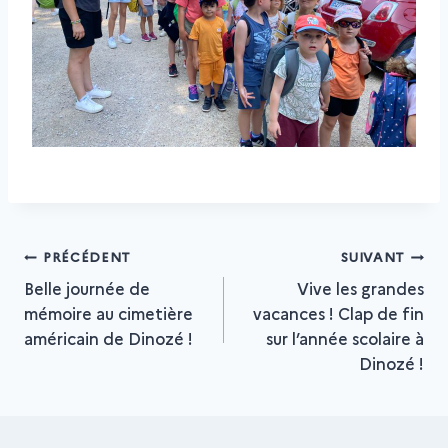
Navigation
PRÉCÉDENT
SUIVANT
Belle journée de
Vive les grandes
mémoire au cimetière
vacances ! Clap de fin
de
américain de Dinozé !
sur l’année scolaire à
Dinozé !
l’article