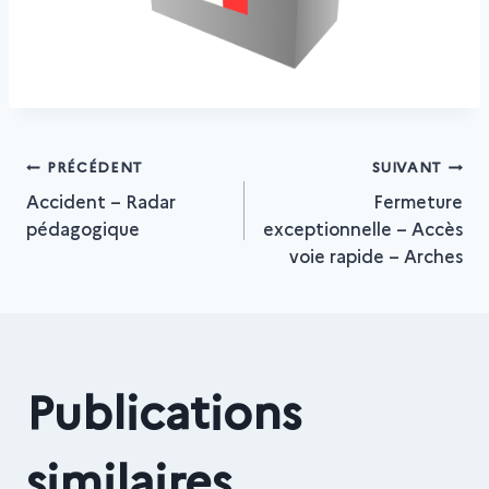
Navigation
PRÉCÉDENT
SUIVANT
Accident – Radar
Fermeture
pédagogique
exceptionnelle – Accès
de
voie rapide – Arches
l’article
Publications
similaires